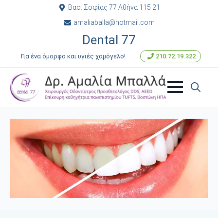
Βασ. Σοφίας 77 Αθήνα 115 21
amaliaballa@hotmail.com
Dental 77
Για ένα όμορφο και υγιές χαμόγελο!
210.72.19.322
Search
for: