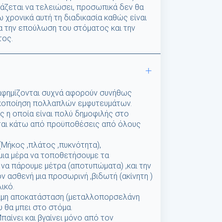
άζεται να τελειώσει, προσωπικά δεν θα
χρονικά αυτή τη διαδικασία καθώς είναι
α την επούλωση του στόματος και την
τος.
ιαφημίζονται συχνά αφορούν συνήθως
κοποίηση πολλαπλών εμφυτευμάτων.
ος η οποία είναι πολύ δημοφιλής στο
ται κάτω από προϋποθέσεις από όλους
(Μήκος ,πλάτος ,πυκνότητα),
 μια μέρα να τοποθετήσουμε τα
να πάρουμε μέτρα (αποτυπώματα) ,και την
 ασθενή μια προσωρινή ,βιδωτή (ακίνητη )
ικό.
όνιμη αποκατάσταση (μεταλλοπορσελάνη
υ θα μπει στο στόμα.
παίνει και βγαίνει μόνο από τον