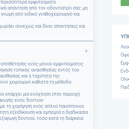
 περισσότερα εμφυτεύματα.
τική απάντηση από τον οδοντίατρό σας ,μη
 γνώμη από ειδικό γναθοχειρουργό και
ωράει συνεχώς και δίνει απαντήσεις και
ΥΠ
Λεύ
Όψε
Εμφ
α τοποθέτησης ενός μονού εμφυτεύματος
ρήγηση τοπικής αναισθησίας εντός του
Ενδ
αισθησίας και η ταχύτητα της
Ολι
ένο χειρουργό καθιστά τη μέθοδο
Παι
ού υπάρχει μια ενόχληση στην περιοχή
αγωγής ενός δοντιού-
 με τη χορήγηση ενός απλού παυσίπονου.
τητη εξειδίκευση και εμπειρία η διαδικασία
 εξαγωγή δοντιού, τόσο κατά τη διάρκεια