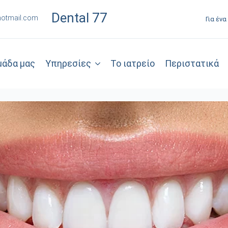
Dental 77
hotmail.com
Για έν
μάδα μας
Υπηρεσίες
Το ιατρείο
Περιστατικά