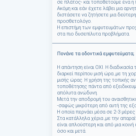
σε πλάτος- και τοποθετούμε ένα η
Ακόμη και εάν έχετε λάβει μια αρνη
διστάσετε να ζητήσετε μια δεύτερη
προσθετολόγο.
Η επιστήμη των εμφυτευμάτων προχ
στα πιο δυσεπίλυτα προβλήματα.
Πονάνε τα οδοντικά εμφυτεύματα;
Η απάντηση είναι OXI. Η διαδικασί
διαρκεί περίπου μισή ώρα ,με τη χο
μισής ώρας. Η χρήση της τοπικής αν
τοποθέτησης πάντα από εξειδικευμ
απόλυτα ανώδυνη.
Μετά την αποδρομή του αναισθητικ
-σαφώς μικρότερη από αυτή της εξ
Η οποία περνάει μέσα σε 2-3 μέρες
Στα κατάλληλα χέρια ,με την απαραί
είναι απλούστερη και από μια κοινή
όσο και μετά.